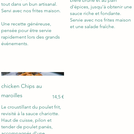
bière brune et au pain
tout dans un bun artisanal.
d'épices, jusqu'à obtenir une
Servi avec nos frites maison.
sauce riche et fondante.
Servie avec nos frites maison
Une recette généreuse,
et une salade fraîche.
pensée pour être servie
rapidement lors des grands
événements.
chicken Chips au
maroilles
14,5 €
Le croustillant du poulet frit,
revisité à la sauce chariotte.
Haut de cuisse, pilon et
tender de poulet panés,
accompagnés d'une