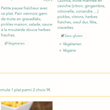
Quinoa, truite marinée en
ceviche (citron, gingembre,
Petite pause fraîcheur avec
citronelle, coriandre …)
ce plat. Pain viennois garni
pickles, citrons, herbes
de truite en gravadlaks,
fraiches, oeuf dur, fêta,
pickles maison, salade, sauce
crevettes.
à la moutarde douce herbes
fraiches.
Sans gluten
Végétarien
Végétarien
Végane
ormule 1 plat parmi 2 choix 9€