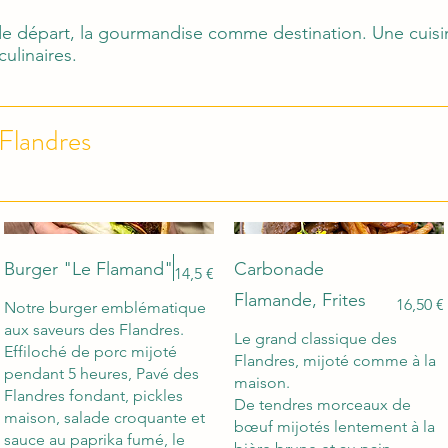
e départ, la gourmandise comme destination. Une cuisi
ulinaires.
Flandres
Burger "Le Flamand"
Carbonade
14,5 €
Flamande, Frites
16,50 €
Notre burger emblématique
aux saveurs des Flandres.
Le grand classique des
Effiloché de porc mijoté
Flandres, mijoté comme à la
pendant 5 heures, Pavé des
maison.
Flandres fondant, pickles
De tendres morceaux de
maison, salade croquante et
bœuf mijotés lentement à la
sauce au paprika fumé, le