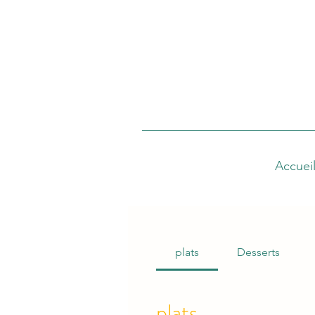
Accuei
plats
Desserts
plats